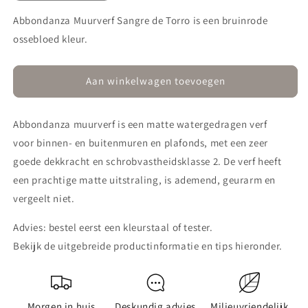
verlagen
verhogen
voor
voor
Abbondanza Muurverf Sangre de Torro is een bruinrode
Muurverf
Muurverf
ossebloed kleur.
730
730
Sangre
Sangre
de
de
Aan winkelwagen toevoegen
Torro
Torro
Abbondanza muurverf is een matte watergedragen verf
voor
binnen- en buitenmuren en plafonds, met een zeer
goede dekkracht en schrobvastheidsklasse 2. De verf heeft
een prachtige matte uitstraling, is ademend, geurarm en
vergeelt niet.
Advies: bestel eerst een kleurstaal of tester.
Bekijk de uitgebreide productinformatie en tips hieronder.
Morgen in huis
Deskundig advies
Milieuvriendelijk