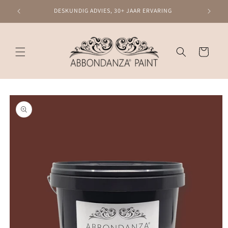
Meteen
naar de
DESKUNDIG ADVIES, 30+ JAAR ERVARING
content
Winkelwagen
Ga direct naar
productinformatie