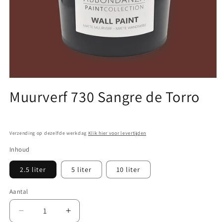
Media
1
Muurverf 730 Sangre de Torro
openen
in
modaal
Verzending op dezelfde werkdag
Klik hier voor levertijden
Inhoud
2.5 liter
5 liter
10 liter
Aantal
Aantal
Aantal