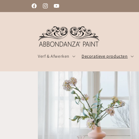
Meteen
ZELFDE WERKDAG VERZONDEN
naar de
Facebook
Instagram
YouTube
content
Verf & Afwerken
Decoratieve producten