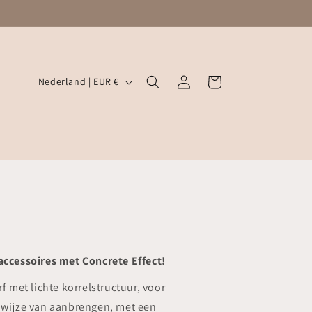
GRATIS VERZENDING VANAF €100,-
L
Inloggen
Winkelwagen
Nederland | EUR €
a
n
d
/
r
e
g
i
accessoires met Concrete Effect!
o
 met lichte korrelstructuur, voor
De wijze van aanbrengen, met een