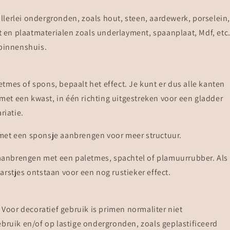
lerlei ondergronden, zoals hout, steen, aardewerk, porselein,
at en plaatmaterialen zoals underlayment, spaanplaat, Mdf, etc
 binnenshuis.
tmes of spons, bepaalt het effect. Je kunt er dus alle kanten
et een kwast, in één richting uitgestreken voor een gladder
riatie.
met een sponsje aanbrengen voor meer structuur.
k aanbrengen met een paletmes, spachtel of plamuurrubber. Als
rstjes ontstaan voor een nog rustieker effect.
oor decoratief gebruik is primen normaliter niet
ebruik en/of op lastige ondergronden, zoals geplastificeerd