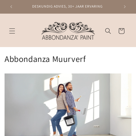
Meteen
naar de
DESKUNDIG ADVIES, 30+ JAAR ERVARING
content
Winkelwagen
Abbondanza Muurverf