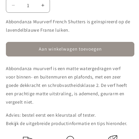
Aantal
Aantal
verlagen
verhogen
voor
voor
Abbondanza Muurverf French Shutters is geïnspireerd op de
Muurverf
Muurverf
lavendelblauwe Franse luiken.
490
490
French
French
Shutters
Shutters
Aan winkelwagen toevoegen
Abbondanza muurverf is een matte watergedragen verf
voor
binnen- en buitenmuren en plafonds, met een zeer
goede dekkracht en schrobvastheidsklasse 2. De verf heeft
een prachtige matte uitstraling, is ademend, geurarm en
vergeelt niet.
Advies: bestel eerst een kleurstaal of tester.
Bekijk de uitgebreide productinformatie en tips hieronder.