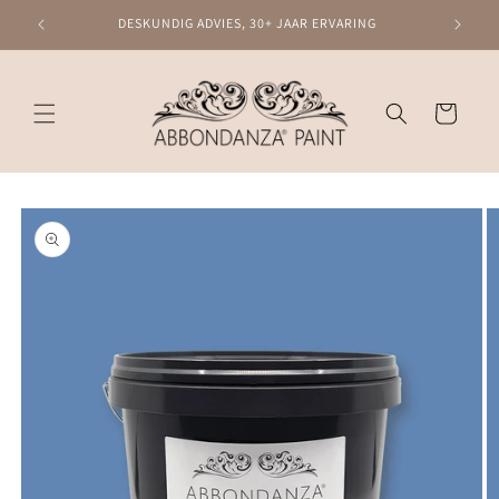
Meteen
naar de
DESKUNDIG ADVIES, 30+ JAAR ERVARING
content
Winkelwagen
Ga direct naar
productinformatie