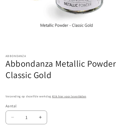
Media
1
ABBONDANZA
openen
Abbondanza Metallic Powder
in
modaal
Classic Gold
Verzending op dezelfde werkdag
Klik hier voor levertijden
Aantal
Aantal
Aantal
verlagen
verhogen