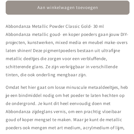
voor
voor
Abbondanza
Abbondanza
Aan winkelwagen toevoegen
Metallic
Metallic
Powder
Powder
Abbondanza Metallic Powder Classic Gold- 30 ml
Classic
Classic
Gold
Gold
Abbondanza metallic goud- en koper poeders gaan jouw DIY-
projecten, kunstwerken, mixed media en meubel make-overs
laten shinen! Deze pigmentpoeders bestaan uit ultrafijne
metallic deeltjes die zorgen voor een verbluffende,
schitterende glans. Ze zijn verkrijgbaar in verschillende
tinten, die ook onderling mengbaar zijn.
Omdat het hier gaat om losse minuscule metaaldeeltjes, heb
je een bindmiddel nodig om het poeder te laten hechten op
de ondergrond. Je kunt dit heel eenvoudig doen met
Abbondanza zijdeglans vernis, om een prachtig vloeibaar
goud of koper mengsel te maken. Maar je kunt de metallic
poeders ook mengen met art medium, acrylmedium of lijm,