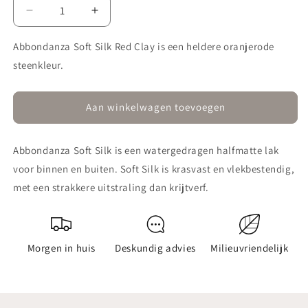
Aantal
Aantal
verlagen
verhogen
voor
voor
Abbondanza Soft Silk Red Clay is een heldere oranjerode
Lak
Lak
steenkleur.
Soft
Soft
Silk
Silk
737
737
Aan winkelwagen toevoegen
Red
Red
Clay
Clay
Abbondanza Soft Silk is een watergedragen halfmatte lak
voor binnen en buiten. Soft Silk is krasvast en vlekbestendig,
met een strakkere uitstraling dan krijtverf.
Morgen in huis
Deskundig advies
Milieuvriendelijk