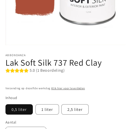
Media
1
ABBONDANZA
openen
Lak Soft Silk 737 Red Clay
in
modaal
5.0 (1 Beoordeling)
Verzending op dezelfde werkdag
Klik hier voor levertijden
Inhoud
0,5 liter
1 liter
2,5 liter
Aantal