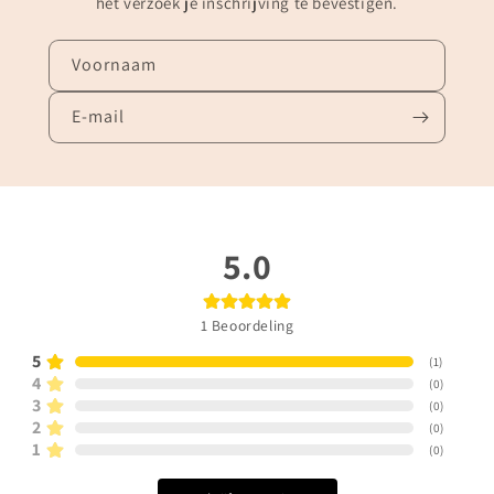
het verzoek je inschrijving te bevestigen.
Voornaam
E‑mail
5.0
1
Beoordeling
5
(
1
)
4
(
0
)
3
(
0
)
2
(
0
)
1
(
0
)