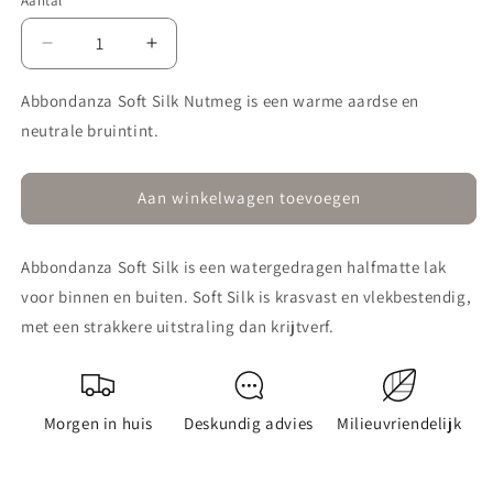
Aantal
Aantal
Aantal
verlagen
verhogen
voor
voor
Abbondanza Soft Silk Nutmeg is een warme aardse en
Lak
Lak
neutrale bruintint.
Soft
Soft
Silk
Silk
058
058
Aan winkelwagen toevoegen
Nutmeg
Nutmeg
Abbondanza Soft Silk is een watergedragen halfmatte lak
voor binnen en buiten. Soft Silk is krasvast en vlekbestendig,
met een strakkere uitstraling dan krijtverf.
Morgen in huis
Deskundig advies
Milieuvriendelijk