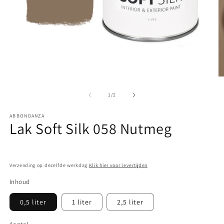
Media
M
1
2
openen
o
van
1
/
2
in
in
modaal
m
ABBONDANZA
Lak Soft Silk 058 Nutmeg
Verzending op dezelfde werkdag
Klik hier voor levertijden
Inhoud
0,5 liter
1 liter
2,5 liter