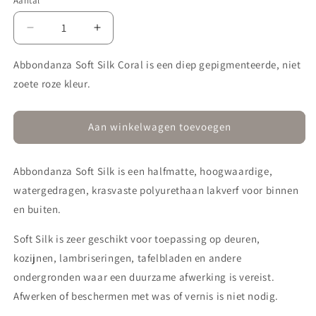
Aantal
Aantal
Aantal
verlagen
verhogen
voor
voor
Abbondanza Soft Silk Coral is een diep gepigmenteerde, niet
Lak
Lak
zoete roze kleur.
Soft
Soft
Silk
Silk
740
740
Aan winkelwagen toevoegen
Coral
Coral
Abbondanza Soft Silk is een halfmatte, hoogwaardige,
watergedragen, krasvaste polyurethaan lakverf voor binnen
en buiten.
Soft Silk is zeer geschikt voor toepassing op deuren,
kozijnen, lambriseringen, tafelbladen en andere
ondergronden waar een duurzame afwerking is vereist.
Afwerken of beschermen met was of vernis is niet nodig.