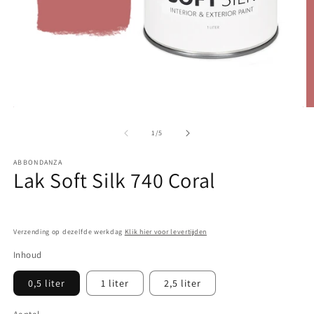
Media
M
1
2
openen
o
van
1
/
5
in
in
modaal
m
ABBONDANZA
Lak Soft Silk 740 Coral
Verzending op dezelfde werkdag
Klik hier voor levertijden
Inhoud
0,5 liter
1 liter
2,5 liter