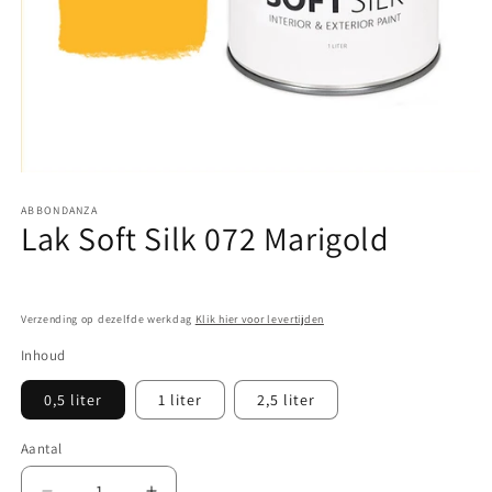
Media
1
ABBONDANZA
openen
Lak Soft Silk 072 Marigold
in
modaal
Verzending op dezelfde werkdag
Klik hier voor levertijden
Inhoud
0,5 liter
1 liter
2,5 liter
Aantal