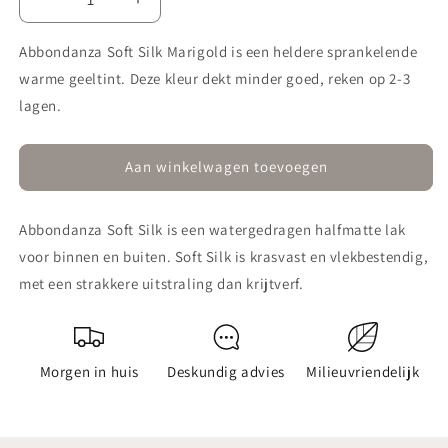
Aantal
Aantal
verlagen
verhogen
voor
voor
Abbondanza Soft Silk Marigold is een heldere sprankelende
Lak
Lak
warme geeltint. Deze kleur dekt minder goed, reken op 2-3
Soft
Soft
lagen.
Silk
Silk
072
072
Marigold
Marigold
Aan winkelwagen toevoegen
Abbondanza Soft Silk is een watergedragen halfmatte lak
voor binnen en buiten. Soft Silk is krasvast en vlekbestendig,
met een strakkere uitstraling dan krijtverf.
Morgen in huis
Deskundig advies
Milieuvriendelijk