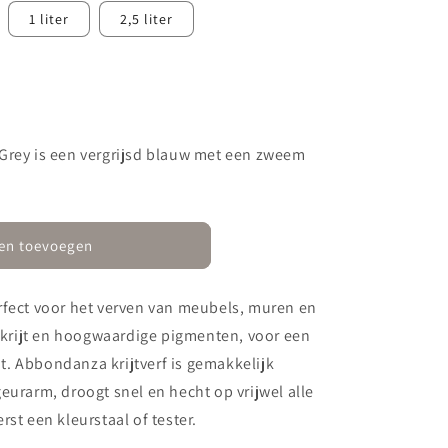
1 liter
2,5 liter
Grey is een vergrijsd blauw met een zweem
en toevoegen
rfect voor het verven van meubels, muren en
a krijt en hoogwaardige pigmenten, voor een
. Abbondanza krijtverf is gemakkelijk
eurarm, droogt snel en hecht op vrijwel alle
st een kleurstaal of tester.