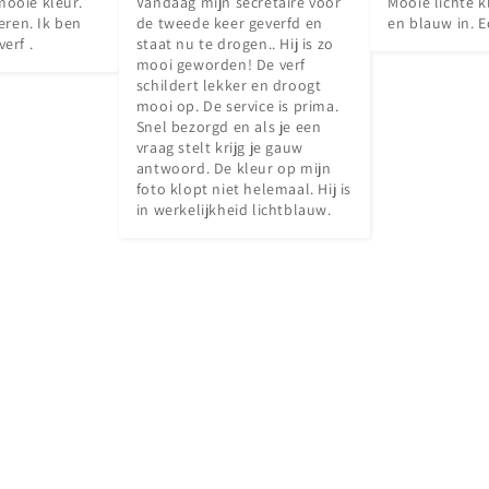
mooie kleur. 
Vandaag mijn secretaire voor 
Mooie lichte kl
ren. Ik ben 
de tweede keer geverfd en 
en blauw in. E
verf .
staat nu te drogen.. Hij is zo 
mooi geworden! De verf 
schildert lekker en droogt 
mooi op. De service is prima. 
Snel bezorgd en als je een 
vraag stelt krijg je gauw 
antwoord. De kleur op mijn 
foto klopt niet helemaal. Hij is 
in werkelijkheid lichtblauw.