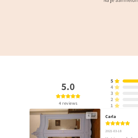
Na je aanmeldin
5
5.0
4
3
2
4
reviews
1
4
Carla
2021-03-18