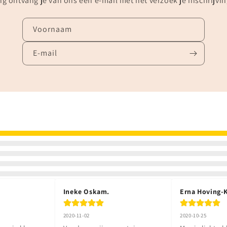
g ontvang je van ons een e-mail met het verzoek je inschrijvin
Voornaam
E‑mail
Ineke Oskam.
Erna Hoving-
2020-11-02
2020-10-25