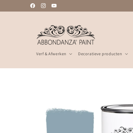
Meteen
ZELFDE WERKDAG VERZONDEN
naar de
Facebook
Instagram
YouTube
content
Verf & Afwerken
Decoratieve producten
Ga direct naar
productinformatie