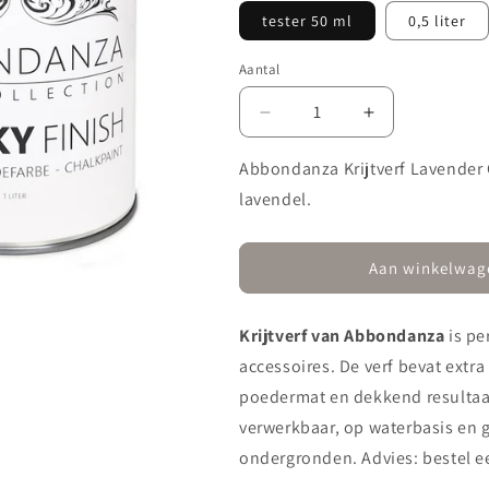
tester 50 ml
0,5 liter
Aantal
Aantal
Aantal
verlagen
verhogen
voor
voor
Abbondanza Krijtverf Lavender 
Krijtverf
Krijtverf
lavendel.
525
525
Lavender
Lavender
Grey
Grey
Aan winkelwag
Krijtverf van Abbondanza
is pe
accessoires. De verf bevat extr
poedermat en dekkend resultaat
verwerkbaar, op waterbasis en g
ondergronden. Advies: bestel eer