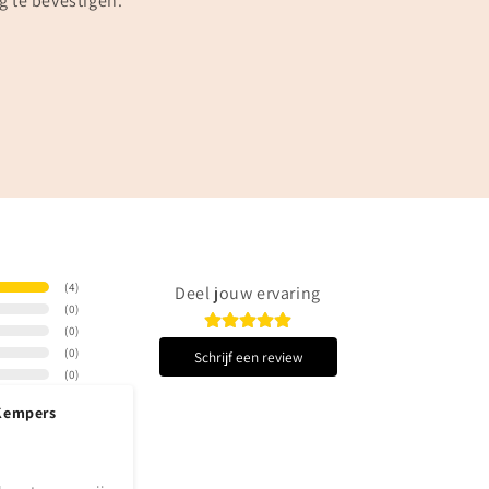
g te bevestigen.
(
4
)
Deel jouw ervaring
(
0
)
(
0
)
(
0
)
Schrijf een review
(
0
)
Kempers