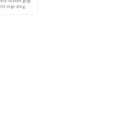
eur tussen grijs 
cht mijn ding.