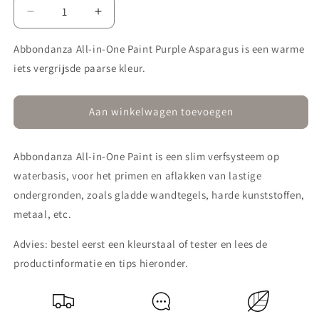
Aantal
Aantal
verlagen
verhogen
voor
voor
Abbondanza All-in-One Paint Purple Asparagus is een warme
All-
All-
iets vergrijsde paarse kleur.
in-
in-
One
One
635
635
Aan winkelwagen toevoegen
Purple
Purple
Asparagus
Asparagus
Abbondanza All-in-One Paint is een slim verfsysteem op
waterbasis, voor het primen en aflakken van lastige
ondergronden, zoals gladde wandtegels, harde kunststoffen,
metaal, etc.
Advies: bestel eerst een kleurstaal of tester en lees de
productinformatie en tips hieronder.