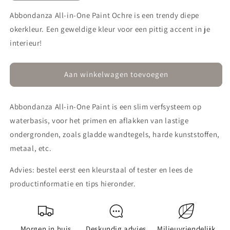
verlagen
verhogen
voor
voor
Abbondanza All-in-One Paint Ochre is een trendy diepe
All-
All-
okerkleur. Een geweldige kleur voor een pittig accent in je
in-
in-
interieur!
One
One
076
076
Ochre
Ochre
Aan winkelwagen toevoegen
Abbondanza All-in-One Paint is een slim verfsysteem op
waterbasis, voor het primen en aflakken van lastige
ondergronden, zoals gladde wandtegels, harde kunststoffen,
metaal, etc.
Advies: bestel eerst een kleurstaal of tester en lees de
productinformatie en tips hieronder.
Morgen in huis
Deskundig advies
Milieuvriendelijk