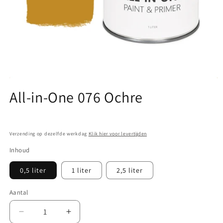
Media
1
All-in-One 076 Ochre
openen
in
modaal
Verzending op dezelfde werkdag
Klik hier voor levertijden
Inhoud
0,5 liter
1 liter
2,5 liter
Aantal
Aantal
Aantal