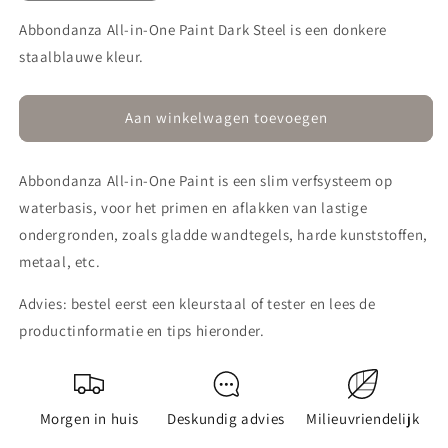
verlagen
verhogen
voor
voor
Abbondanza All-in-One Paint Dark Steel is een donkere
All-
All-
staalblauwe kleur.
in-
in-
One
One
505
505
Aan winkelwagen toevoegen
Dark
Dark
Steel
Steel
Abbondanza All-in-One Paint is een slim verfsysteem op
waterbasis, voor het primen en aflakken van lastige
ondergronden, zoals gladde wandtegels, harde kunststoffen,
metaal, etc.
Advies: bestel eerst een kleurstaal of tester en lees de
productinformatie en tips hieronder.
Morgen in huis
Deskundig advies
Milieuvriendelijk