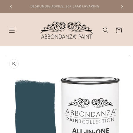
Meteen
naar de
DESKUNDIG ADVIES, 30+ JAAR ERVARING
content
Winkelwagen
Ga direct naar
productinformatie