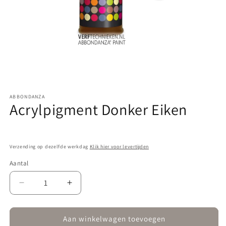
Media
1
ABBONDANZA
openen
Acrylpigment Donker Eiken
in
modaal
Verzending op dezelfde werkdag
Klik hier voor levertijden
Aantal
Aantal
Aantal
verlagen
verhogen
voor
voor
Acrylpigment
Acrylpigment
Aan winkelwagen toevoegen