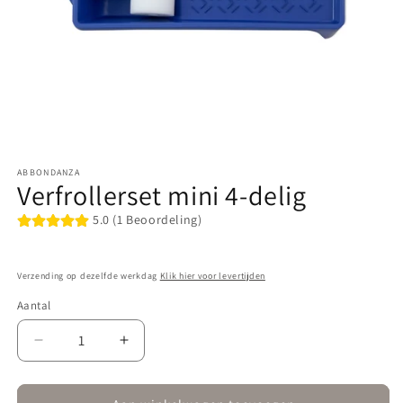
Media
1
ABBONDANZA
openen
Verfrollerset mini 4-delig
in
modaal
5.0 (1 Beoordeling)
Verzending op dezelfde werkdag
Klik hier voor levertijden
Aantal
Aantal
Aantal
verlagen
verhogen
voor
voor