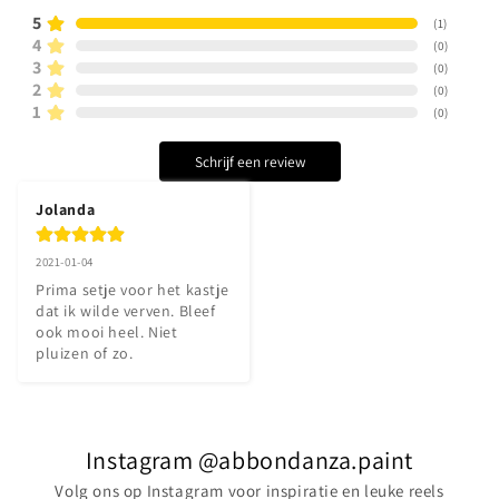
5
(
1
)
4
(
0
)
3
(
0
)
2
(
0
)
1
(
0
)
Schrijf een review
Jolanda
2021-01-04
Prima setje voor het kastje 
dat ik wilde verven. Bleef 
ook mooi heel. Niet 
pluizen of zo.
Instagram @abbondanza.paint
Volg ons op Instagram voor inspiratie en leuke reels