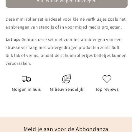
Verfrollerset
Verfrollerset
Aan winkelwagen toevoegen
mini
mini
4-
4-
Deze mini roller set is ideaal voor kleine verfklusjes zoals het
delig
delig
aanbrengen van stencils of in voor mixed media projecten.
Let op:
Gebruik deze set niet voor het aanbrengen van een
strakke verflaag met watergedragen producten zoals Soft
Silk lak of vernis, omdat de schuimrollertjes belletjes kunnen
veroorzaken.
Morgen in huis
Milieuvriendelijk
Top reviews
Meld je aan voor de Abbondanza