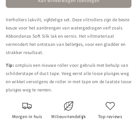
Verfrollers
Verfrollers
Aan winkelwagen toevoegen
lakvilt
lakvilt
5-
5-
Verfrollers lakvilt, vijfdelige set. Deze viltrollers zijn de beste
delig
delig
keuze voor het aanbrengen van watergedragen verf zoals
Abbondanza Soft Silk lak en vernis. Het viltmateriaal
vermindert het ontstaan van belletjes, voor een gladder en
strakker resultaat.
Tip:
ontpluis een nieuwe roller voor gebruik met behulp van
schilderstape of duct tape. Veeg eerst alle losse pluisjes weg
en wikkel vervolgens de roller in met tape om de laatste losse
pluisjes weg te nemen.
Morgen in huis
Milieuvriendelijk
Top reviews