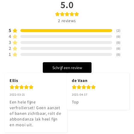
5.0
2
reviews
5
(
2
)
4
(
0
)
3
(
0
)
2
(
0
)
1
(
0
)
Schrijf een review
Ellis
de Vaan
2022-03-21
2021-04-17
Een hele fijne 
Top
verfrollerset! Geen aanzet 
of banen zichtbaar, rolt de 
abbondanza lak heel fijn 
en mooi uit.