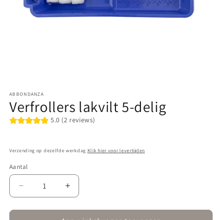
Media
1
ABBONDANZA
openen
Verfrollers lakvilt 5-delig
in
modaal
5.0 (2 reviews)
Verzending op dezelfde werkdag
Klik hier voor levertijden
Aantal
Aantal
Aantal
verlagen
verhogen
voor
voor