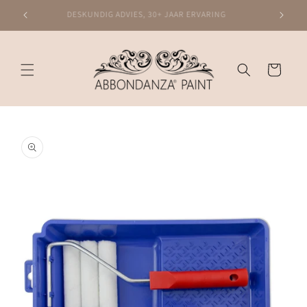
Meteen
naar de
DESKUNDIG ADVIES, 30+ JAAR ERVARING
content
Winkelwagen
Ga direct naar
productinformatie