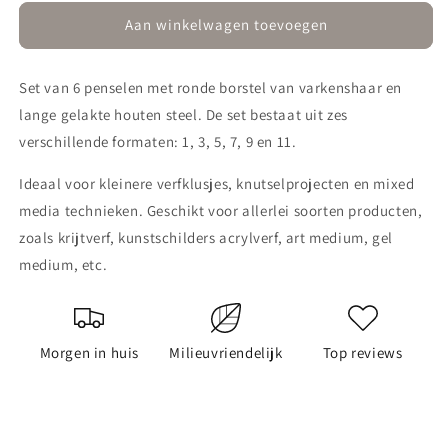
voor
voor
Penselenset
Penselenset
Aan winkelwagen toevoegen
rond
rond
varkenshaar
varkenshaar
Set van 6 penselen met ronde borstel van varkenshaar en
6-
6-
delig
delig
lange gelakte houten steel. De set bestaat uit zes
verschillende formaten: 1, 3, 5, 7, 9 en 11.
Ideaal voor kleinere verfklusjes, knutselprojecten en mixed
media technieken. Geschikt voor allerlei soorten producten,
zoals krijtverf, kunstschilders acrylverf, art medium, gel
medium, etc.
Morgen in huis
Milieuvriendelijk
Top reviews