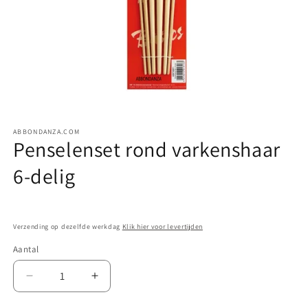
Media
1
ABBONDANZA.COM
openen
Penselenset rond varkenshaar
in
modaal
6-delig
Verzending op dezelfde werkdag
Klik hier voor levertijden
Aantal
Aantal
Aantal
verlagen
verhogen