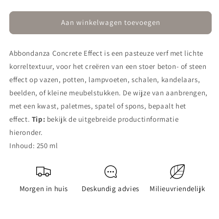
Concrete
Concrete
Effect
Effect
Warm
Warm
Aan winkelwagen toevoegen
Stone
Stone
Abbondanza Concrete Effect is een pasteuze verf met lichte
korreltextuur, voor het creëren van een stoer beton- of steen
effect op vazen, potten, lampvoeten, schalen, kandelaars,
beelden, of kleine meubelstukken. De wijze van aanbrengen,
met een kwast, paletmes, spatel of spons, bepaalt het
effect.
Tip:
bekijk de uitgebreide productinformatie
hieronder.
Inhoud: 250 ml
Morgen in huis
Deskundig advies
Milieuvriendelijk