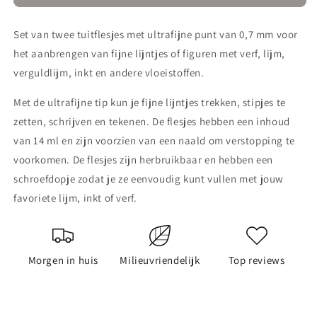
flesjes
flesjes
2-
2-
Set van twee tuitflesjes met ultrafijne punt van 0,7 mm voor
delige
delige
set
set
het aanbrengen van fijne lijntjes of figuren met verf, lijm,
verguldlijm, inkt en andere vloeistoffen.
Met de ultrafijne tip kun je fijne lijntjes trekken, stipjes te
zetten, schrijven en tekenen. De flesjes hebben een inhoud
van 14 ml en zijn voorzien van een naald om verstopping te
voorkomen. De flesjes zijn herbruikbaar en hebben een
schroefdopje zodat je ze eenvoudig kunt vullen met jouw
favoriete lijm, inkt of verf.
Morgen in huis
Milieuvriendelijk
Top reviews