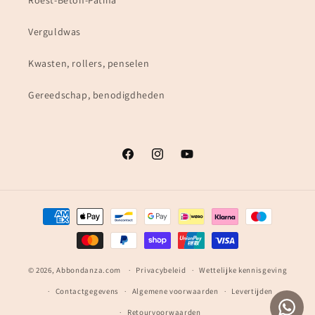
Roest-Beton-Patina
Verguldwas
Kwasten, rollers, penselen
Gereedschap, benodigdheden
Facebook
Instagram
YouTube
Betaalmethoden
© 2026,
Abbondanza.com
Privacybeleid
Wettelijke kennisgeving
Contactgegevens
Algemene voorwaarden
Levertijden
Retourvoorwaarden