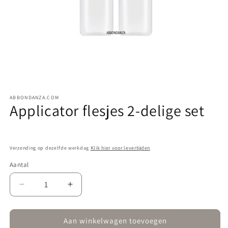
Media
1
ABBONDANZA.COM
openen
Applicator flesjes 2-delige set
in
modaal
Verzending op dezelfde werkdag
Klik hier voor levertijden
Aantal
Aantal
Aantal
verlagen
verhogen
voor
voor
Applicator
Applicator
Aan winkelwagen toevoegen