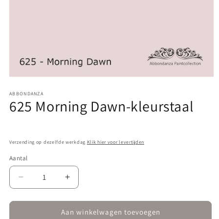
Media
1
ABBONDANZA
openen
625 Morning Dawn-kleurstaal
in
modaal
Verzending op dezelfde werkdag
Klik hier voor levertijden
Aantal
Aantal
Aantal
verlagen
verhogen
voor
voor
625
625
Aan winkelwagen toevoegen