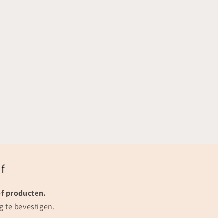
f
of producten.
g te bevestigen.