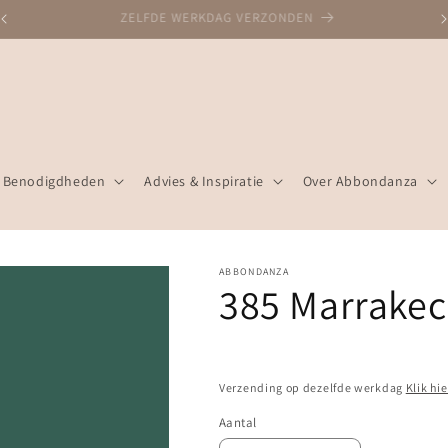
DESKUNDIG ADVIES, 30+ JAAR ERVARING
Benodigdheden
Advies & Inspiratie
Over Abbondanza
ABBONDANZA
385 Marrakec
Verzending op dezelfde werkdag
Klik hi
Aantal