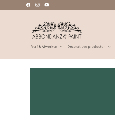
Meteen
ZELFDE WERKDAG VERZONDEN
naar de
Facebook
Instagram
YouTube
content
Verf & Afwerken
Decoratieve producten
Ga direct naar
productinformatie