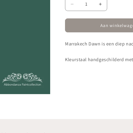
Aantal
Aantal
verlagen
verhogen
voor
voor
385
385
Aan winkelwag
Marrakech
Marrakech
Dawn-
Dawn-
Marrakech Dawn is een diep na
kleurstaal
kleurstaal
Kleurstaal handgeschilderd me