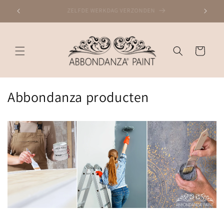
Meteen
naar de
DESKUNDIG ADVIES, 30+ JAAR ERVARING
content
Winkelwagen
Abbondanza producten