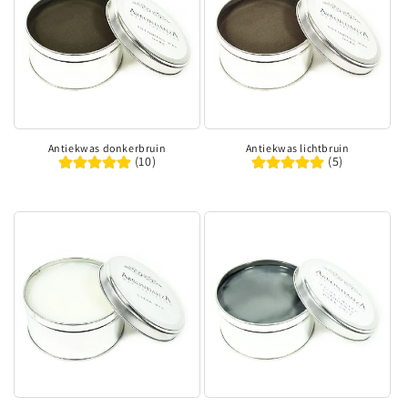
i
e
:
Antiekwas donkerbruin
Antiekwas lichtbruin
(10)
(5)