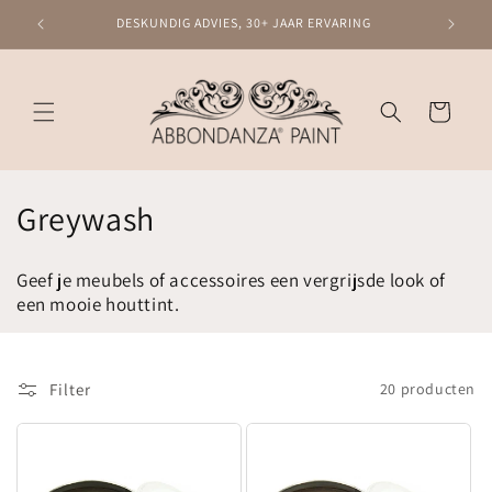
Meteen
naar de
DESKUNDIG ADVIES, 30+ JAAR ERVARING
content
Winkelwagen
C
Greywash
o
Geef je meubels of accessoires een vergrijsde look of
l
een mooie houttint.
l
e
Filter
20 producten
c
t